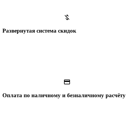
money_off
Развернутая система скидок
payment
Оплата по наличному и безналичному расчёту