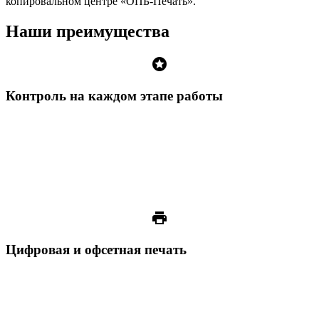
копировальном центре «ОПБ-Печать».
Наши преимущества
stars
Контроль на каждом этапе работы
print
Цифровая и офсетная печать