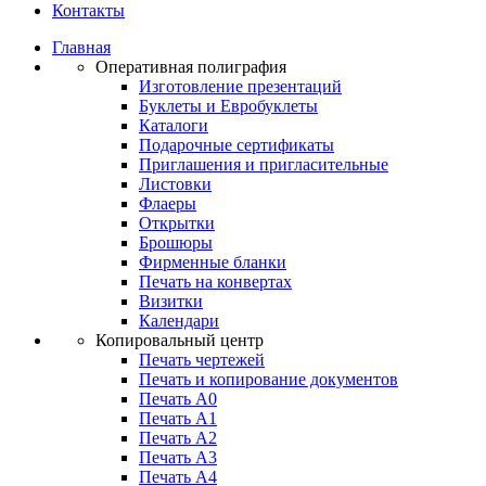
Контакты
Главная
Оперативная полиграфия
Изготовление презентаций
Буклеты и Eвробуклеты
Каталоги
Подарочные сертификаты
Приглашения и пригласительные
Листовки
Флаеры
Открытки
Брошюры
Фирменные бланки
Печать на конвертах
Визитки
Календари
Копировальный центр
Печать чертежей
Печать и копирование документов
Печать А0
Печать А1
Печать А2
Печать А3
Печать А4