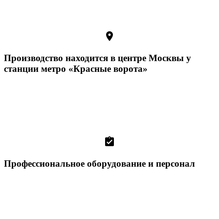
room
Производство находится в центре Москвы у
станции метро «Красные ворота»
assignment_turned_in
Профессиональное оборудование и персонал