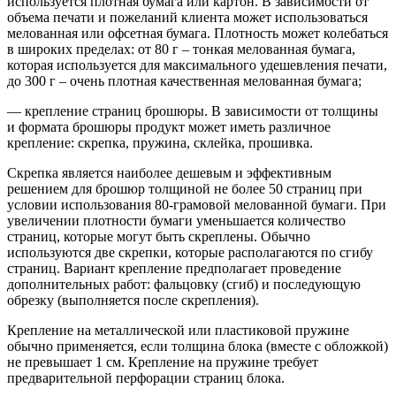
используется плотная бумага или картон. В зависимости от
объема печати и пожеланий клиента может использоваться
мелованная или офсетная бумага. Плотность может колебаться
в широких пределах: от 80 г – тонкая мелованная бумага,
которая используется для максимального удешевления печати,
до 300 г – очень плотная качественная мелованная бумага;
— крепление страниц брошюры. В зависимости от толщины
и формата брошюры продукт может иметь различное
крепление: скрепка, пружина, склейка, прошивка.
Скрепка является наиболее дешевым и эффективным
решением для брошюр толщиной не более 50 страниц при
условии использования 80-грамовой мелованной бумаги. При
увеличении плотности бумаги уменьшается количество
страниц, которые могут быть скреплены. Обычно
используются две скрепки, которые располагаются по сгибу
страниц. Вариант крепление предполагает проведение
дополнительных работ: фальцовку (сгиб) и последующую
обрезку (выполняется после скрепления).
Крепление на металлической или пластиковой пружине
обычно применяется, если толщина блока (вместе с обложкой)
не превышает 1 см. Крепление на пружине требует
предварительной перфорации страниц блока.