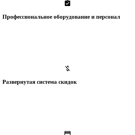
assignment_turned_in
Профессиональное оборудование и персонал
money_off
Развернутая система скидок
payment