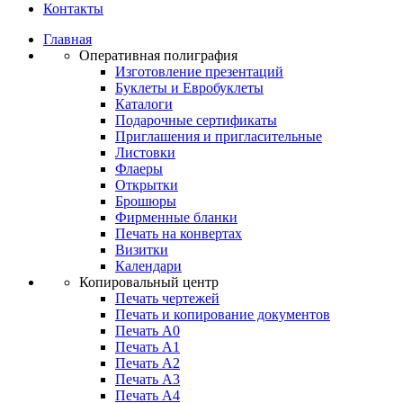
Контакты
Главная
Оперативная полиграфия
Изготовление презентаций
Буклеты и Eвробуклеты
Каталоги
Подарочные сертификаты
Приглашения и пригласительные
Листовки
Флаеры
Открытки
Брошюры
Фирменные бланки
Печать на конвертах
Визитки
Календари
Копировальный центр
Печать чертежей
Печать и копирование документов
Печать А0
Печать А1
Печать А2
Печать А3
Печать А4