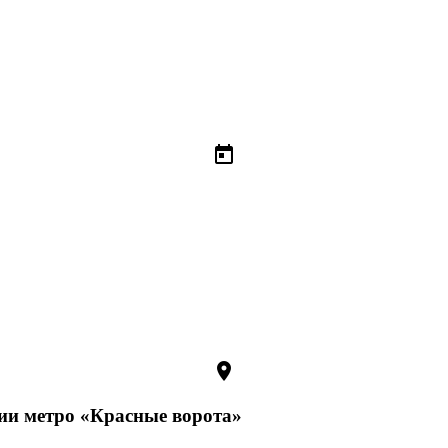
today
room
ции метро «Красные ворота»