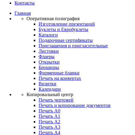
Контакты
Главная
Оперативная полиграфия
Изготовление презентаций
Буклеты и Eвробуклеты
Каталоги
Подарочные сертификаты
Приглашения и пригласительные
Листовки
Флаеры
Открытки
Брошюры
Фирменные бланки
Печать на конвертах
Визитки
Календари
Копировальный центр
Печать чертежей
Печать и копирование документов
Печать А0
Печать А1
Печать А2
Печать А3
Печать А4