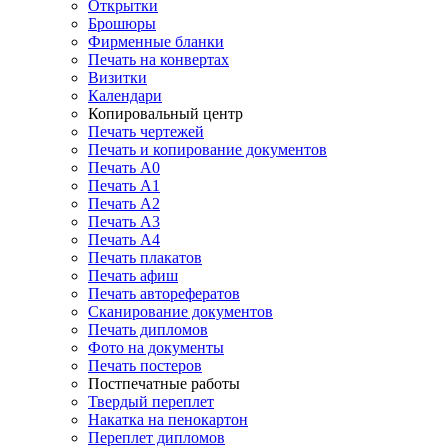
Открытки
Брошюры
Фирменные бланки
Печать на конвертах
Визитки
Календари
Копировальный центр
Печать чертежей
Печать и копирование документов
Печать А0
Печать А1
Печать А2
Печать А3
Печать А4
Печать плакатов
Печать афиш
Печать авторефератов
Сканирование документов
Печать дипломов
Фото на документы
Печать постеров
Постпечатные работы
Твердый переплет
Накатка на пенокартон
Переплет дипломов