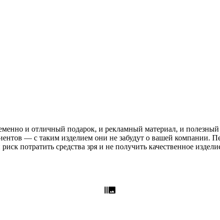
енно и отличный подарок, и рекламный материал, и полезный в
иентов — с таким изделием они не забудут о вашей компании. П
риск потратить средства зря и не получить качественное издели
burst_mode