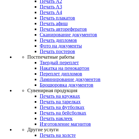
Печать А2
Печать А3
Печать А4
Печать плакатов
Печать афиш
Печать авторефератов
Сканирование документов
Печать дипломов
Фото на документы
Печать постеров
Постпечатные работы
Твердый переплет
Накатка на пенокартон
Переплет дипломов
Ламинирование документов
Брошюровка документов
Сувенирная продукция
Печать на кружках
Печать на тарелках
Печать на футболках
Печать на бейсболках
Печать наклеек
Изготовление магнитов
Другие услуги
Печать на холсте