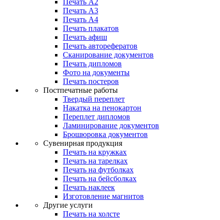
Печать А2
Печать А3
Печать А4
Печать плакатов
Печать афиш
Печать авторефератов
Сканирование документов
Печать дипломов
Фото на документы
Печать постеров
Постпечатные работы
Твердый переплет
Накатка на пенокартон
Переплет дипломов
Ламинирование документов
Брошюровка документов
Сувенирная продукция
Печать на кружках
Печать на тарелках
Печать на футболках
Печать на бейсболках
Печать наклеек
Изготовление магнитов
Другие услуги
Печать на холсте