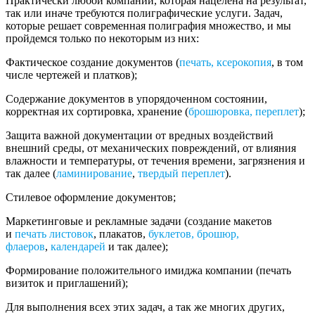
Практически любой компании, которая нацелена на результат,
так или иначе требуются полиграфические услуги. Задач,
которые решает современная полиграфия множество, и мы
пройдемся только по некоторым из них:
Фактическое создание документов (
печать, ксерокопия
, в том
числе чертежей и платков);
Содержание документов в упорядоченном состоянии,
корректная их сортировка, хранение (
брошюровка, переплет
);
Защита важной документации от вредных воздействий
внешний среды, от механических повреждений, от влияния
влажности и температуры, от течения времени, загрязнения и
так далее (
ламинирование
,
твердый переплет
).
Стилевое оформление документов;
Маркетинговые и рекламные задачи (создание макетов
и
печать листовок
, плакатов,
буклетов, брошюр,
флаеров
,
календарей
и так далее);
Формирование положительного имиджа компании (печать
визиток и приглашений);
Для выполнения всех этих задач, а так же многих других,