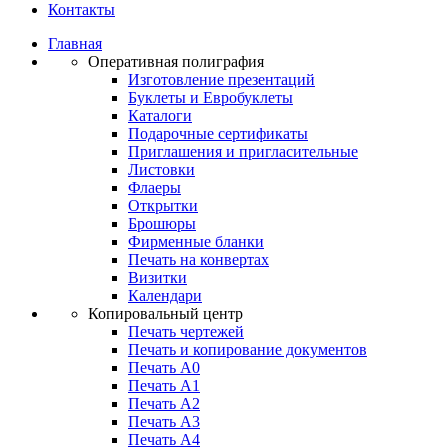
Контакты
Главная
Оперативная полиграфия
Изготовление презентаций
Буклеты и Eвробуклеты
Каталоги
Подарочные сертификаты
Приглашения и пригласительные
Листовки
Флаеры
Открытки
Брошюры
Фирменные бланки
Печать на конвертах
Визитки
Календари
Копировальный центр
Печать чертежей
Печать и копирование документов
Печать А0
Печать А1
Печать А2
Печать А3
Печать А4