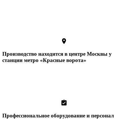
room
Производство находится в центре Москвы у
станции метро «Красные ворота»
assignment_turned_in
Профессиональное оборудование и персонал