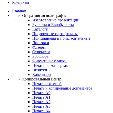
Контакты
Главная
Оперативная полиграфия
Изготовление презентаций
Буклеты и Eвробуклеты
Каталоги
Подарочные сертификаты
Приглашения и пригласительные
Листовки
Флаеры
Открытки
Брошюры
Фирменные бланки
Печать на конвертах
Визитки
Календари
Копировальный центр
Печать чертежей
Печать и копирование документов
Печать А0
Печать А1
Печать А2
Печать А3
Печать А4