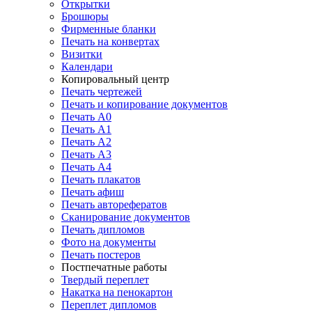
Открытки
Брошюры
Фирменные бланки
Печать на конвертах
Визитки
Календари
Копировальный центр
Печать чертежей
Печать и копирование документов
Печать А0
Печать А1
Печать А2
Печать А3
Печать А4
Печать плакатов
Печать афиш
Печать авторефератов
Сканирование документов
Печать дипломов
Фото на документы
Печать постеров
Постпечатные работы
Твердый переплет
Накатка на пенокартон
Переплет дипломов