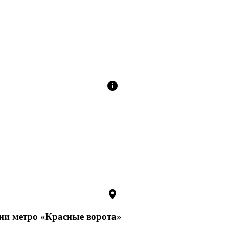
info
room
ции метро «Красные ворота»