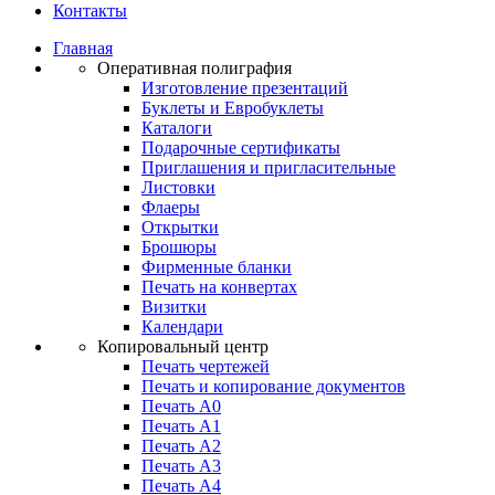
Контакты
Главная
Оперативная полиграфия
Изготовление презентаций
Буклеты и Eвробуклеты
Каталоги
Подарочные сертификаты
Приглашения и пригласительные
Листовки
Флаеры
Открытки
Брошюры
Фирменные бланки
Печать на конвертах
Визитки
Календари
Копировальный центр
Печать чертежей
Печать и копирование документов
Печать А0
Печать А1
Печать А2
Печать А3
Печать А4