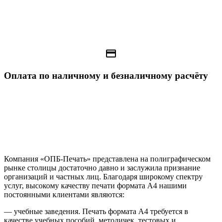
payment
Оплата по наличному и безналичному расчёту
Компания «ОПБ-Печать» представлена на полиграфическом
рынке столицы достаточно давно и заслужила признание
организаций и частных лиц. Благодаря широкому спектру
услуг, высокому качеству печати формата А4 нашими
постоянными клиентами являются:
— учебные заведения. Печать формата А4 требуется в
качестве учебных пособий, методичек, тестовых и