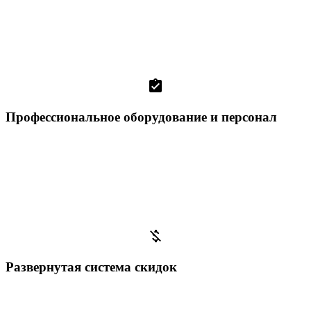
assignment_turned_in
Профессиональное оборудование и персонал
money_off
Развернутая система скидок