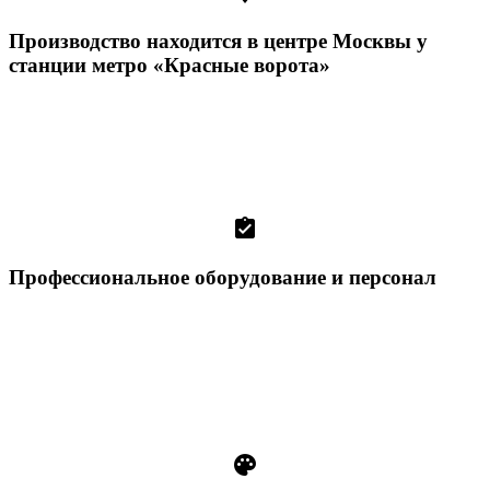
Производство находится в центре Москвы у
станции метро «Красные ворота»
assignment_turned_in
Профессиональное оборудование и персонал
palette