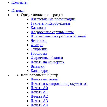
Контакты
Главная
Оперативная полиграфия
Изготовление презентаций
Буклеты и Eвробуклеты
Каталоги
Подарочные сертификаты
Приглашения и пригласительные
Листовки
Флаеры
Открытки
Брошюры
Фирменные бланки
Печать на конвертах
Визитки
Календари
Копировальный центр
Печать чертежей
Печать и копирование документов
Печать А0
Печать А1
Печать А2
Печать А3
Печать А4