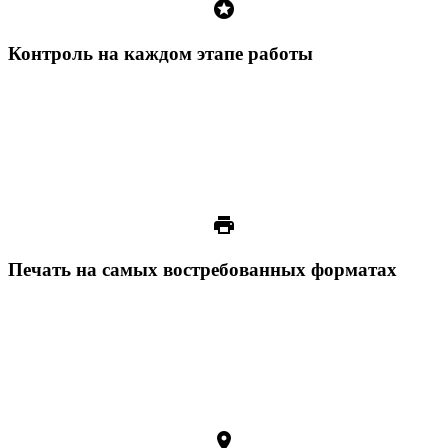
stars
Контроль на каждом этапе работы
print
Печать на самых востребованных форматах
room