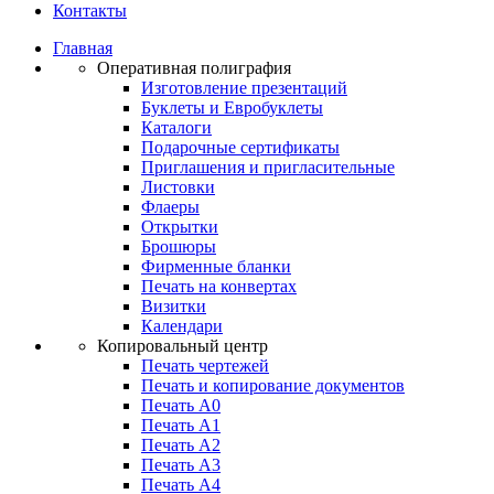
Контакты
Главная
Оперативная полиграфия
Изготовление презентаций
Буклеты и Eвробуклеты
Каталоги
Подарочные сертификаты
Приглашения и пригласительные
Листовки
Флаеры
Открытки
Брошюры
Фирменные бланки
Печать на конвертах
Визитки
Календари
Копировальный центр
Печать чертежей
Печать и копирование документов
Печать А0
Печать А1
Печать А2
Печать А3
Печать А4