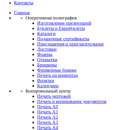
Контакты
Главная
Оперативная полиграфия
Изготовление презентаций
Буклеты и Eвробуклеты
Каталоги
Подарочные сертификаты
Приглашения и пригласительные
Листовки
Флаеры
Открытки
Брошюры
Фирменные бланки
Печать на конвертах
Визитки
Календари
Копировальный центр
Печать чертежей
Печать и копирование документов
Печать А0
Печать А1
Печать А2
Печать А3
Печать А4