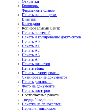
Открытки
Брошюры
Фирменные бланки
Печать на конвертах
Визитки
Календари
Копировальный центр
Печать чертежей
Печать и копирование документов
Печать А0
Печать А1
Печать А2
Печать А3
Печать А4
Печать плакатов
Печать афиш
Печать авторефератов
Сканирование документов
Печать дипломов
Фото на документы
Печать постеров
Постпечатные работы
Твердый переплет
Накатка на пенокартон
Переплет дипломов