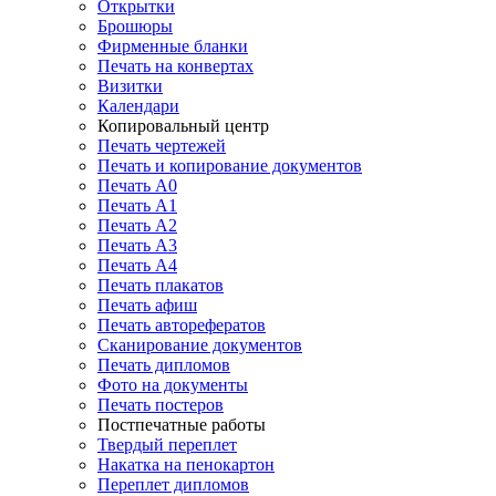
Открытки
Брошюры
Фирменные бланки
Печать на конвертах
Визитки
Календари
Копировальный центр
Печать чертежей
Печать и копирование документов
Печать А0
Печать А1
Печать А2
Печать А3
Печать А4
Печать плакатов
Печать афиш
Печать авторефератов
Сканирование документов
Печать дипломов
Фото на документы
Печать постеров
Постпечатные работы
Твердый переплет
Накатка на пенокартон
Переплет дипломов