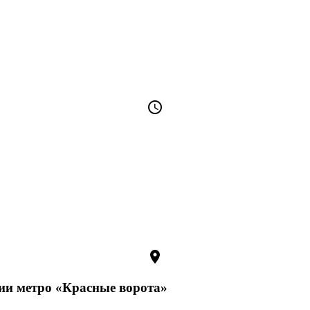
access_time
room
ции метро «Красные ворота»