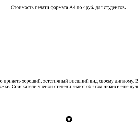
Стоимость печати формата А4 по 4руб. для студентов.
но придать хороший, эстетичный внешний вид своему диплому. Вед
ожке. Соискатели ученой степени знают об этом нюансе еще лучш
stars