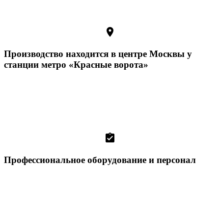
room
Производство находится в центре Москвы у
станции метро «Красные ворота»
assignment_turned_in
Профессиональное оборудование и персонал