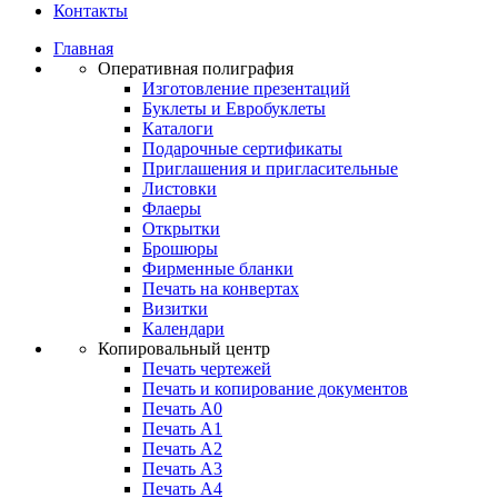
Контакты
Главная
Оперативная полиграфия
Изготовление презентаций
Буклеты и Eвробуклеты
Каталоги
Подарочные сертификаты
Приглашения и пригласительные
Листовки
Флаеры
Открытки
Брошюры
Фирменные бланки
Печать на конвертах
Визитки
Календари
Копировальный центр
Печать чертежей
Печать и копирование документов
Печать А0
Печать А1
Печать А2
Печать А3
Печать А4