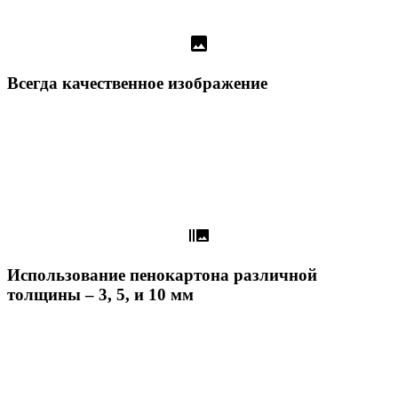
image
Всегда качественное изображение
burst_mode
Использование пенокартона различной
толщины – 3, 5, и 10 мм