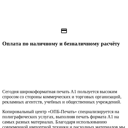
payment
Оплата по наличному и безналичному расчёту
Сегодня широкоформатная печать А1 пользуется высоким
спросом со стороны коммерческих и торговых организаций,
рекламных агентств, учебных и общественных учреждений.
Копировальный центр «ОПБ-Печать» специализируется на
полиграфических услугах, выполняя печать формата А1 на
самых разных материалах. Благодаря использованию
современной импортной техники и расходных материалов мы