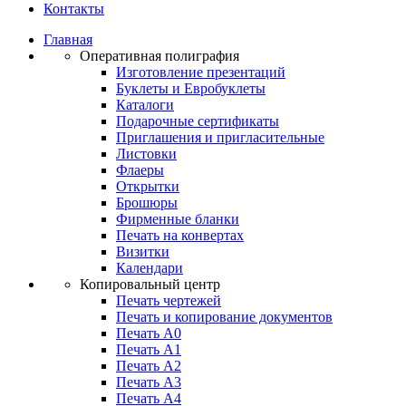
Контакты
Главная
Оперативная полиграфия
Изготовление презентаций
Буклеты и Eвробуклеты
Каталоги
Подарочные сертификаты
Приглашения и пригласительные
Листовки
Флаеры
Открытки
Брошюры
Фирменные бланки
Печать на конвертах
Визитки
Календари
Копировальный центр
Печать чертежей
Печать и копирование документов
Печать А0
Печать А1
Печать А2
Печать А3
Печать А4