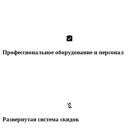
assignment_turned_in
Профессиональное оборудование и персонал
money_off
Развернутая система скидок