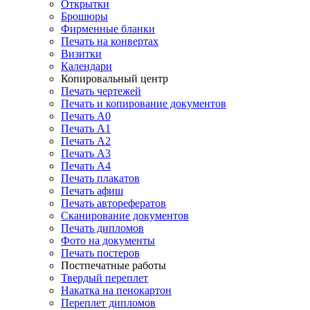
Открытки
Брошюры
Фирменные бланки
Печать на конвертах
Визитки
Календари
Копировальный центр
Печать чертежей
Печать и копирование документов
Печать А0
Печать А1
Печать А2
Печать А3
Печать А4
Печать плакатов
Печать афиш
Печать авторефератов
Сканирование документов
Печать дипломов
Фото на документы
Печать постеров
Постпечатные работы
Твердый переплет
Накатка на пенокартон
Переплет дипломов