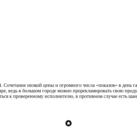
Сочетание низкой цены и огромного числа «показов» в день гар
мире, ведь в большом городе можно прорекламировать свою про
ься к проверенному исполнителю, в противном случае есть шанс
stars