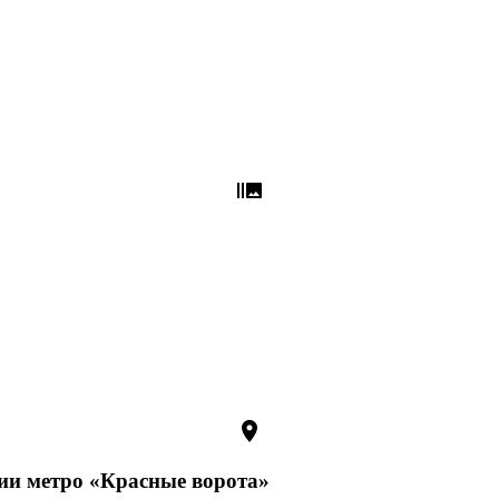
burst_mode
room
ции метро «Красные ворота»