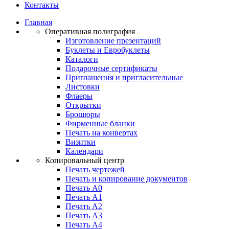
Контакты
Главная
Оперативная полиграфия
Изготовление презентаций
Буклеты и Eвробуклеты
Каталоги
Подарочные сертификаты
Приглашения и пригласительные
Листовки
Флаеры
Открытки
Брошюры
Фирменные бланки
Печать на конвертах
Визитки
Календари
Копировальный центр
Печать чертежей
Печать и копирование документов
Печать А0
Печать А1
Печать А2
Печать А3
Печать А4