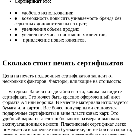
Сертификат это:
удобство использования;
brightness_1
возможность повысить узнаваемость бренда без
brightness_1
серьезных дополнительных затрат;
увеличения объема продаж;
brightness_1
увеличение числа постоянных клиентов;
brightness_1
привлечение новых клиентов.
brightness_1
Сколько стоит печать сертификатов
Цена на печать подарочных сертификатов зависит от
нескольких факторов. Факторы, влияющие на стоимость:
— материал. Зависит от дизайна и того, каким вы видите
сертификат. Это может быть красиво оформленный лист
формата А4 или корочка. В качестве материала используется
бумага или картон. Все более популярными становятся
подарочные сертификаты в виде пластиковых карт. Это
удобный вариант за счет небольшого размера и высоких
эксплуатационных качеств. Пластиковый сертификат легко
помещается в кошельке или бумажнике, он не боится сырости,
стоек к истиранию и царапинам, презентабельно выглядит;