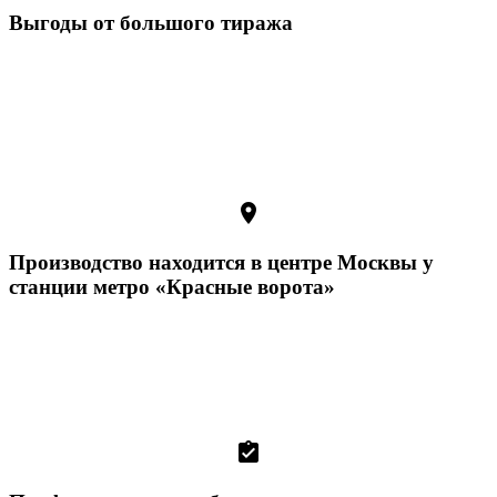
Выгоды от большого тиража
room
Производство находится в центре Москвы у
станции метро «Красные ворота»
assignment_turned_in