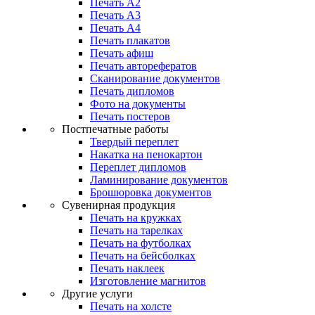
Печать А2
Печать А3
Печать А4
Печать плакатов
Печать афиш
Печать авторефератов
Сканирование документов
Печать дипломов
Фото на документы
Печать постеров
Постпечатные работы
Твердый переплет
Накатка на пенокартон
Переплет дипломов
Ламинирование документов
Брошюровка документов
Сувенирная продукция
Печать на кружках
Печать на тарелках
Печать на футболках
Печать на бейсболках
Печать наклеек
Изготовление магнитов
Другие услуги
Печать на холсте